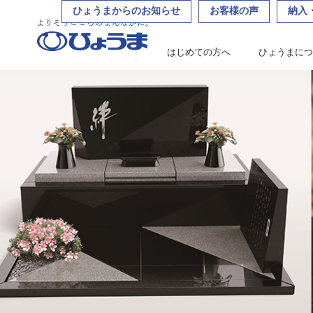
ひょうまからのお知らせ
お客様の声
納入
島根・広島市でお仏壇・お墓を販売する
はじめての方へ
ひょうまにつ
はじめての方へ
ひょうまについて
ひょうまが選ばれる理由
店舗紹介
ひょうまにつ
ひょうまが選
代表挨拶
会社概要／ス
店舗紹介
お知らせ
お問い合わせ
お問い合わせ