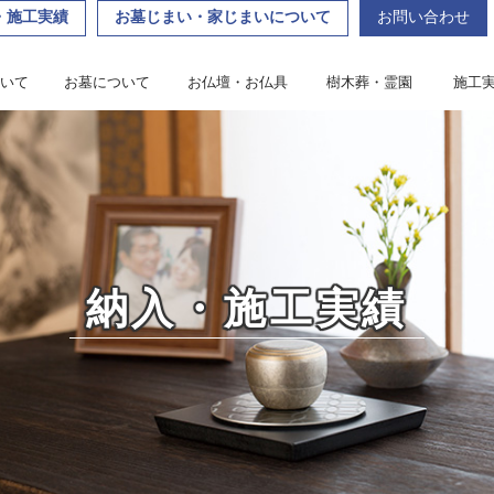
・施工実績
お墓じまい・家じまいについて
お問い合わせ
「ひょうま」から耳寄りな情報をお届けします。
いて
お墓について
お仏壇・お仏具
樹木葬・霊園
施工
いて
ばれる理由
タッフ紹介
失敗しないためのお墓選び
お墓のクリーニング・修理・お引っ越し
お引き渡しまでの流れ
お仏壇の選び方・お仏具の飾り方
ひょうまのお仏壇・お仏具・神具
お仏壇の修理について
お仏壇の移動・処分について
楽天でお買い物
霊園・お墓、それぞれの違
納入・
お墓じまい・家じまい
yahooでお買い物
ひょうまの樹木葬・霊園
お客様の
納入・施工実績