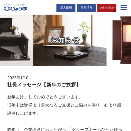
島根・広島市でお仏壇・お墓を販売する「ひょうま」から耳寄りな情報
求人情報
店舗情報
online shop
をお届けします。
お知らせ
2026/01/10
社長メッセージ【新年のご挨拶】
新年あけましておめでとうございます。
旧年中は皆様より多大なるご支援とご協力を賜り、心より感
謝申し上げます。
昨年も、企業理念に沿いながら 「グループホームひなたぼっ