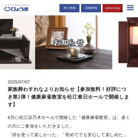
島根・広島市でお仏壇・お墓を販売する「ひょうま」から耳寄りな情報
求人情報
店舗情報
online shop
をお届けします。
お知らせ
2025/07/07
家族葬わすれなよりお知らせ【参加無料！好評につ
き第2弾！健康麻雀教室を松江春日ホールで開催しま
す】
6月に松江浜乃木ホールで開催した「健康麻雀教室」は、多く
の方にご参加をいただきました。
「頭を使って楽しかった」「初めてでも安心して楽しめた」