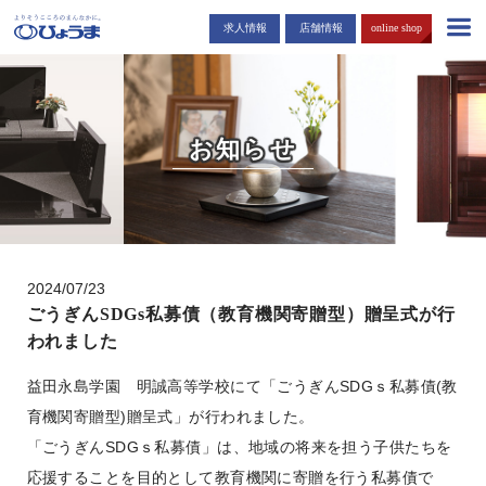
島根・広島市でお仏壇・お墓を販売する「ひょうま」から耳寄りな情報
求人情報
店舗情報
online shop
をお届けします。
お知らせ
2024/07/23
ごうぎんSDGs私募債（教育機関寄贈型）贈呈式が行
われました
益田永島学園 明誠高等学校にて「ごうぎんSDGｓ私募債(教
育機関寄贈型)贈呈式」が行われました。
「ごうぎんSDGｓ私募債」は、地域の将来を担う子供たちを
応援することを目的として教育機関に寄贈を行う私募債で