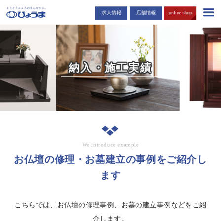
島根・広島市でお仏壇・お墓を販売する「ひょうま」から耳寄りな情報
求人情報
店舗情報
online shop
をお届けします。
納入・施工実績
We introduce example
お仏壇の修理・お墓建立の事例をご紹介し
ます
こちらでは、お仏壇の修理事例、お墓の建立事例などをご紹
介します。