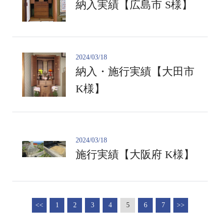
納入実績【広島市 S様】
2024/03/18
納入・施行実績【大田市
K様】
2024/03/18
施行実績【大阪府 K様】
<<
1
2
3
4
5
6
7
>>